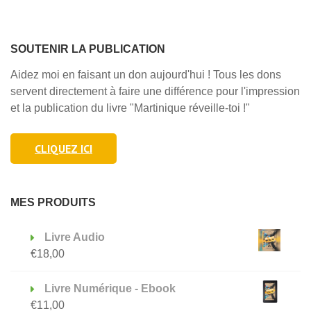
toi
qui
dors
SOUTENIR LA PUBLICATION
!
–
Aidez moi en faisant un don aujourd'hui ! Tous les dons
Méditation
servent directement à faire une différence pour l'impression
N°1
et la publication du livre "Martinique réveille-toi !"
CLIQUEZ ICI
MES PRODUITS
Livre Audio
€
18,00
Livre Numérique - Ebook
€
11,00