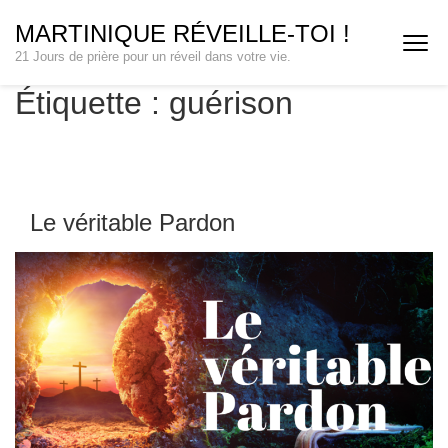
Aller
MARTINIQUE RÉVEILLE-TOI !
au
21 Jours de prière pour un réveil dans votre vie.
contenu
(Pressez
Étiquette :
guérison
Entrée)
Le véritable Pardon