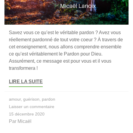
Savez vous ce qu’est le véritable pardon ? Avez vous
réellement pardonné de tout votre coeur ? À travers de
cet enseignement, nous allons comprendre ensemble
ce qu’est véritablement le Pardon pour Dieu.
Assurément, ce message est pour vous et il vous
transformera !
LIRE LA SUITE
amour
,
guérison
,
pardon
sur
Laisser un commentaire
Le
15 décembre 2020
véritable
Par
Micaël
Pardon