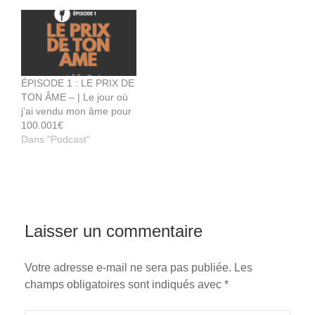
conduit au ministère
pastoral à l'église CEEV à
Bordeaux, sous le regard
bienveillant de son
conducteur spirituel en la
personne du Pasteur…
ÉPISODE 1 : LE PRIX DE
TON ÂME – | Le jour où
j’ai vendu mon âme pour
100.001€
Dans "Podcast"
Laisser un commentaire
Votre adresse e-mail ne sera pas publiée.
Les
champs obligatoires sont indiqués avec
*