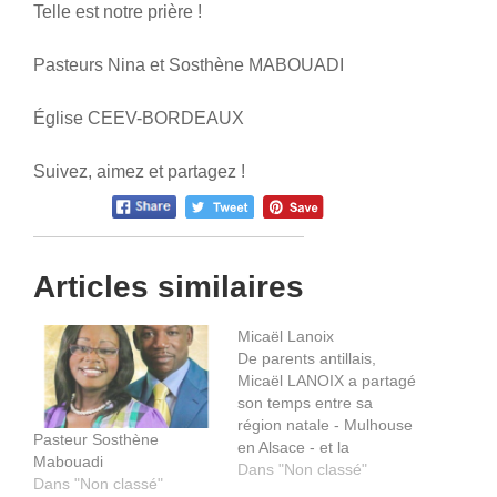
Telle est notre prière !
Pasteurs Nina et Sosthène MABOUADI
Église CEEV-BORDEAUX
Suivez, aimez et partagez !
Articles similaires
Micaël Lanoix
De parents antillais,
Micaël LANOIX a partagé
son temps entre sa
région natale - Mulhouse
Pasteur Sosthène
en Alsace - et la
Mabouadi
Martinique. L'appel de
Dans "Non classé"
Dans "Non classé"
Dieu dans sa vie l'a