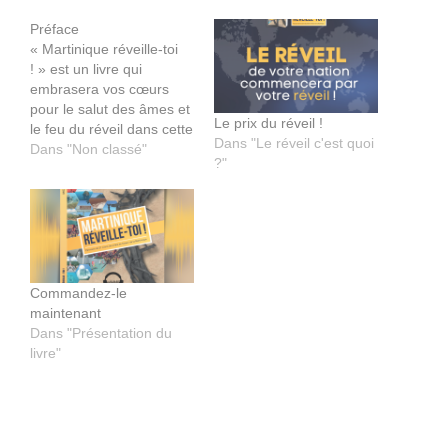
Préface
« Martinique réveille-toi
! » est un livre qui
embrasera vos cœurs
pour le salut des âmes et
Le prix du réveil !
le feu du réveil dans cette
Dans "Le réveil c'est quoi
nation. Je vous le
Dans "Non classé"
?"
recommande ! L’auteur,
Micaël LANOIX est un
passionné de Jésus, qui
porte un réel fardeau
pour la moisson des
âmes et le réveil
spirituel…
Commandez-le
maintenant
Dans "Présentation du
livre"