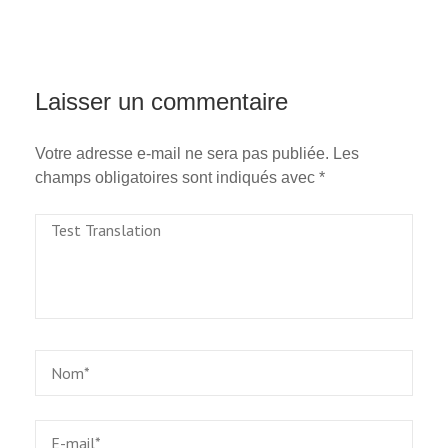
considère toujours que
cette âme gagnée est
comme une offrande
pour Dieu, qui réjouit son
cœur de Père…
Laisser un commentaire
Votre adresse e-mail ne sera pas publiée.
Les
champs obligatoires sont indiqués avec
*
Test
Translation
Name
*
Email
*