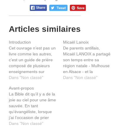
Articles similaires
Introduction
Micaël Lanoix
Cet ouvrage n’est pas un
De parents antillais,
livre comme les autres,
Micaël LANOIX a partagé
c’est un guide de prière
son temps entre sa
composé de plusieurs
région natale - Mulhouse
enseignements sur
en Alsace - et la
l’intercession. J’ai eu
Dans "Non classé"
Martinique. L'appel de
Dans "Non classé"
l’occasion de mettre en
Dieu dans sa vie l'a
Avant-propos
pratique ce guide de
conduit au ministère
La Bible dit qu’il y a de la
prière et d’en voir les
pastoral à l'église CEEV à
joie au ciel pour une âme
fruits dans ma vie
Bordeaux, sous le regard
sauvée. En tant
personnelle et autour de
bienveillant de son
qu’évangéliste, lorsque
moi. Il vous motivera
conducteur spirituel en la
j’ai l’occasion de prier
certainement à avoir…
personne du Pasteur…
avec quelqu’un qui donne
Dans "Non classé"
sa vie à Jésus-Christ, je